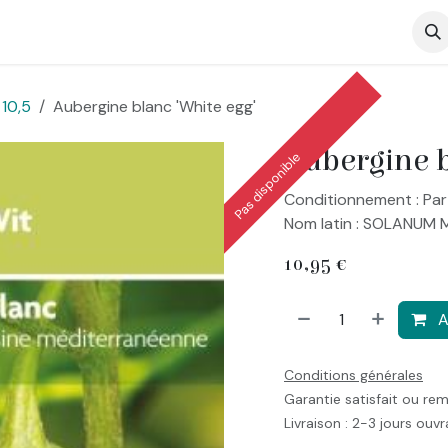
op
10,5
Aubergine blanc 'White egg'
Aubergine b
Pas disponible
Conditionnement : Par
Nom latin : SOLANUM 
10,95
€
A
Conditions générales
Garantie satisfait ou re
Livraison : 2-3 jours ouv