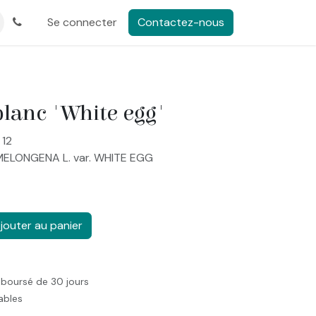
Se connecter
Contactez-nous
lanc 'White egg'
 12
MELONGENA L. var. WHITE EGG
jouter au panier
mboursé de 30 jours
rables