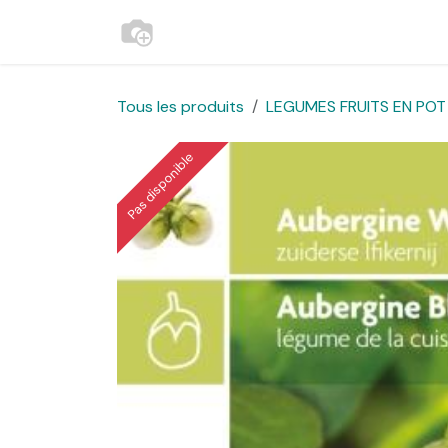
Se rendre au contenu
Accueil
Contactez-nous
Websh
Tous les produits
LEGUMES FRUITS EN POT 
Pas disponible