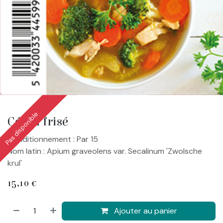
Pas disponible
Céleri frisé
Conditionnement : Par 15
Nom latin : Apium graveolens var. Secalinum 'Zwolsche
krul'
15,10
€
Ajouter au panier