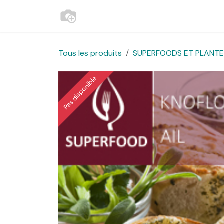
Se rendre au contenu
Accueil
Contactez-nous
Websh
Tous les produits
SUPERFOODS ET PLANTES
Pas disponible