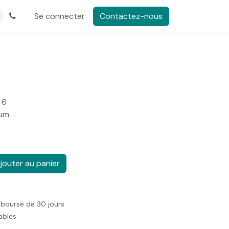
Se connecter
Contactez-nous
 6
vum
jouter au panier
mboursé de 30 jours
rables