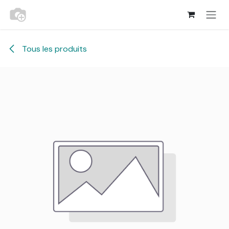
Se rendre au contenu
Tous les produits