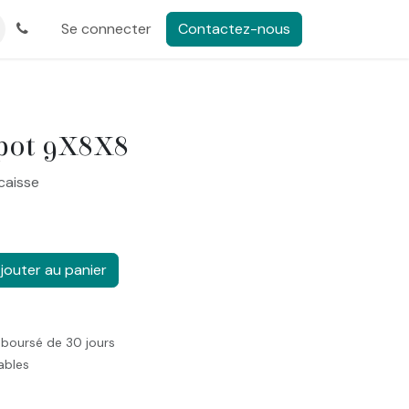
Se connecter
Contactez-nous
pot 9X8X8
caisse
jouter au panier
mboursé de 30 jours
rables