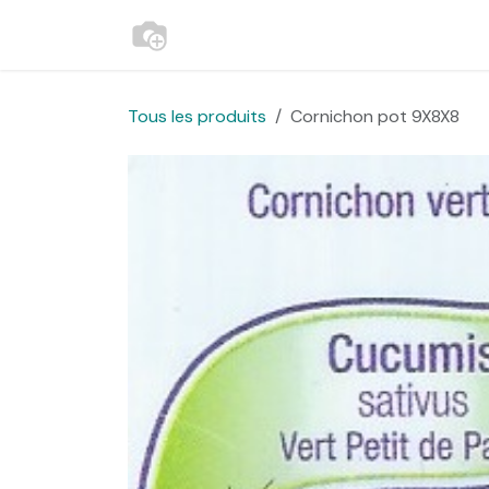
Se rendre au contenu
Accueil
Contactez-nous
Websh
Tous les produits
Cornichon pot 9X8X8