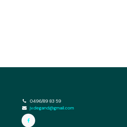
e
0496/89 83 59
jv.degand@gmail.com