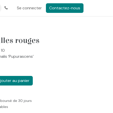
Se connecter
Contactez-nous
illes rouges
 10
inalis ‘Pupurascens’
jouter au panier
mboursé de 30 jours
rables