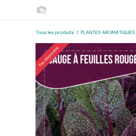
Se rendre au contenu
Accueil
Contactez-nous
Websh
Tous les produits
PLANTES AROMATIQUES E
Pas disponible