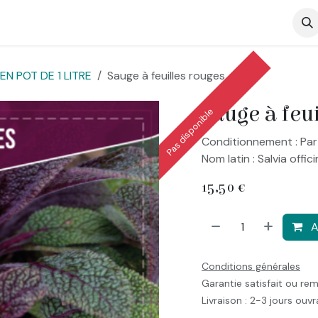
op
N POT DE 1 LITRE
Sauge à feuilles rouges
Sauge à feu
Pas disponible
Conditionnement : Par
Nom latin : Salvia offic
15,50
€
A
Conditions générales
Garantie satisfait ou re
Livraison : 2-3 jours ouv