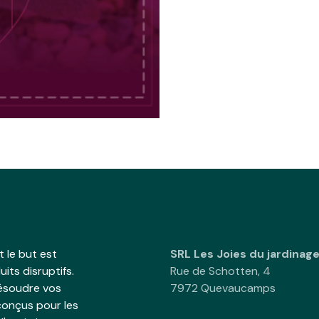
 le but est
SRL Les Joies du jardinag
its disruptifs.
Rue de Schotten, 4
résoudre vos
7972 Quevaucamps
onçus pour les