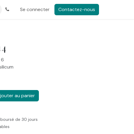
Se connecter
Contactez-nous
14
 6
silicum
jouter au panier
mboursé de 30 jours
rables