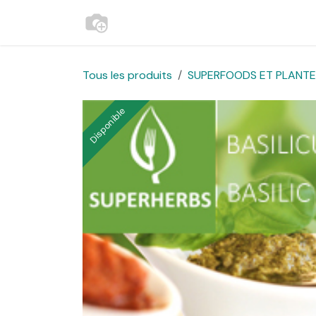
Se rendre au contenu
Accueil
Contactez-nous
Websh
Tous les produits
SUPERFOODS ET PLANTES
Disponible