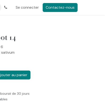
Se connecter
Contactez-nous
ot 14
 6
m sativum
jouter au panier
mboursé de 30 jours
rables