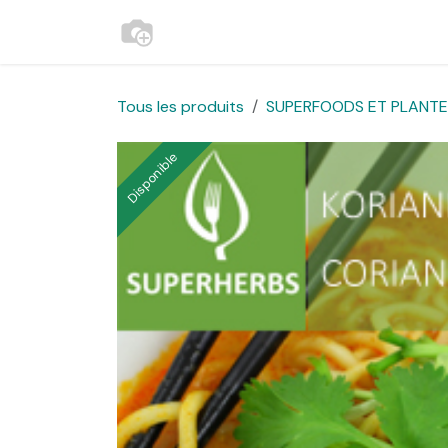
Se rendre au contenu
Accueil
Contactez-nous
Websh
Tous les produits
SUPERFOODS ET PLANTES
Disponible