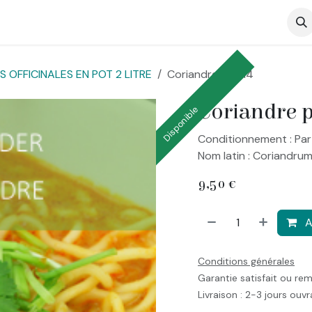
op
 OFFICINALES EN POT 2 LITRE
Coriandre pot 14
Coriandre p
Disponible
Conditionnement : Par
Nom latin : Coriandru
9,50
€
A
Conditions générales
Garantie satisfait ou re
Livraison : 2-3 jours ouv